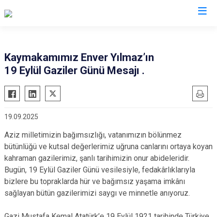
Sinop
Kaymakamımız Enver Yılmaz’ın
19 Eylül Gaziler Günü Mesajı .
Ayancık
Boyabat
Dikmen
19.09.2025
Durağan
Aziz milletimizin bağımsızlığı, vatanımızın bölünmez
Erfelek
bütünlüğü ve kutsal değerlerimiz uğruna canlarını ortaya koyan
Gerze
kahraman gazilerimiz, şanlı tarihimizin onur abideleridir.
Saraydüzü
Bugün, 19 Eylül Gaziler Günü vesilesiyle, fedakârlıklarıyla
Türkeli
bizlere bu topraklarda hür ve bağımsız yaşama imkânı
sağlayan bütün gazilerimizi saygı ve minnetle anıyoruz.
Gazi Mustafa Kemal Atatürk’e 19 Eylül 1921 tarihinde Türkiye