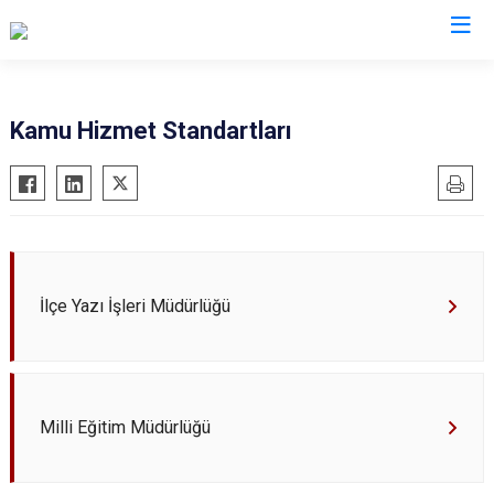
Sinop
Kamu Hizmet Standartları
Ayancık
Boyabat
Dikmen
Durağan
İlçe Yazı İşleri Müdürlüğü
Erfelek
Gerze
Saraydüzü
Türkeli
Milli Eğitim Müdürlüğü