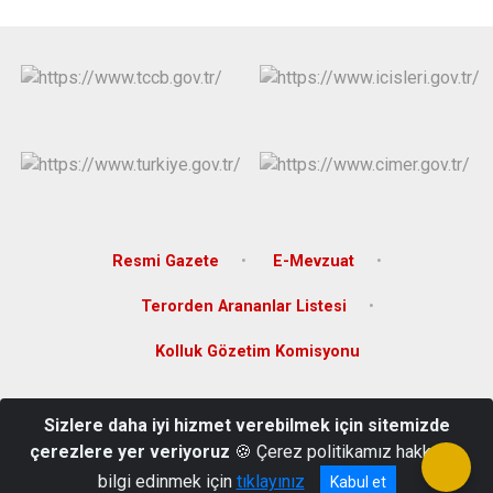
Resmi Gazete
E-Mevzuat
Terorden Arananlar Listesi
Kolluk Gözetim Komisyonu
Camikebir Mahallesi Adnan Menderes Bulvarı No:11
Sizlere daha iyi hizmet verebilmek için sitemizde
Boyabat/SİNOP
çerezlere yer veriyoruz
🍪 Çerez politikamız hakkında
(0368) 315 10 02
bilgi edinmek için
tıklayınız
Kabul et