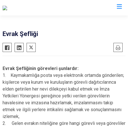
Sinop
Evrak Şefliği
Ayancık
Boyabat
Dikmen
Evrak Şefliğinin görevleri şunlardır:
Durağan
1. Kaymakamlığa posta veya elektronik ortamda gönderilen;
Erfelek
kişilerce veya kurum ve kuruluşların görevli dağıtıcılarınca
elden getirilen her nevi dilekçeyi kabul etmek ve İmza
Gerze
Yetkileri Yönergesi gereğince yetki verilen görevlilerin
Saraydüzü
havalesine ve imzasına hazırlamak, imzalanmasını takip
Türkeli
etmek ve ilgili yerlere intikalini sağlamak ve sonuçlanmasını
izlemek,
2. Gelen evrakın niteliğine göre hangi görevli veya görevliler