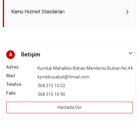
Kamu Hizmet Standarları
İletişim
A
Adres
Kumluk Mahallesi Adnan Menderes Bulvarı No:44
Mail
kymkboyabat@ttmail.com
Telefon
368 315 10 02
Faks
368 315 10 90
Haritada Gör